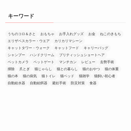
キーワード
うちのコロ＆さと
おもちゃ
お手入れグッズ
お金
ねこのきもち
エリザベスカラー・ウエア
カリカリマシーン
キャットタワー・ウォーク
キャットフード
キャリーバッグ
シャンプー
ハンドクリーム
ブリティッシュショートヘア
ペットカメラ
ペットゲート
マンチカン
レビュー
去勢手術
掃除
爪とぎ
猫じゃらし
猫との暮らし
猫のおやつ
猫の体重
猫の本
猫の病気
猫トイレ
猫ベッド
猫雑学
猫飼い初心者
自動給水器
自動給餌器
避妊手術
防災対策
食器