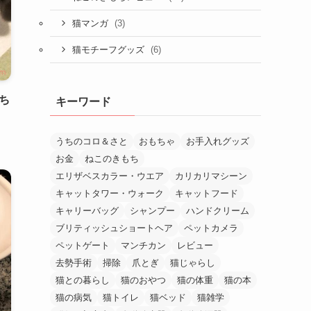
(3)
猫マンガ
(6)
猫モチーフグッズ
ち
キーワード
うちのコロ＆さと
おもちゃ
お手入れグッズ
お金
ねこのきもち
エリザベスカラー・ウエア
カリカリマシーン
キャットタワー・ウォーク
キャットフード
キャリーバッグ
シャンプー
ハンドクリーム
ブリティッシュショートヘア
ペットカメラ
ペットゲート
マンチカン
レビュー
去勢手術
掃除
爪とぎ
猫じゃらし
猫との暮らし
猫のおやつ
猫の体重
猫の本
猫の病気
猫トイレ
猫ベッド
猫雑学