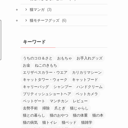
(3)
猫マンガ
(6)
猫モチーフグッズ
キーワード
うちのコロ＆さと
おもちゃ
お手入れグッズ
お金
ねこのきもち
エリザベスカラー・ウエア
カリカリマシーン
キャットタワー・ウォーク
キャットフード
キャリーバッグ
シャンプー
ハンドクリーム
ブリティッシュショートヘア
ペットカメラ
ペットゲート
マンチカン
レビュー
去勢手術
掃除
爪とぎ
猫じゃらし
猫との暮らし
猫のおやつ
猫の体重
猫の本
猫の病気
猫トイレ
猫ベッド
猫雑学