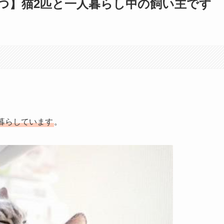
つ】猫2匹と一人暮らし中の飼い主です
暮らしています
。