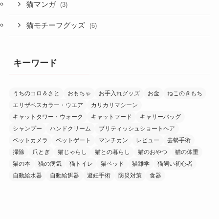
猫マンガ
(3)
猫モチーフグッズ
(6)
キーワード
うちのコロ＆さと
おもちゃ
お手入れグッズ
お金
ねこのきもち
エリザベスカラー・ウエア
カリカリマシーン
キャットタワー・ウォーク
キャットフード
キャリーバッグ
シャンプー
ハンドクリーム
ブリティッシュショートヘア
ペットカメラ
ペットゲート
マンチカン
レビュー
去勢手術
掃除
爪とぎ
猫じゃらし
猫との暮らし
猫のおやつ
猫の体重
猫の本
猫の病気
猫トイレ
猫ベッド
猫雑学
猫飼い初心者
自動給水器
自動給餌器
避妊手術
防災対策
食器