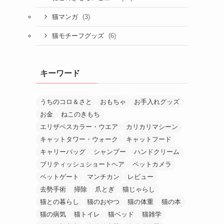
(3)
猫マンガ
(6)
猫モチーフグッズ
キーワード
うちのコロ＆さと
おもちゃ
お手入れグッズ
お金
ねこのきもち
エリザベスカラー・ウエア
カリカリマシーン
キャットタワー・ウォーク
キャットフード
キャリーバッグ
シャンプー
ハンドクリーム
ブリティッシュショートヘア
ペットカメラ
ペットゲート
マンチカン
レビュー
去勢手術
掃除
爪とぎ
猫じゃらし
猫との暮らし
猫のおやつ
猫の体重
猫の本
猫の病気
猫トイレ
猫ベッド
猫雑学